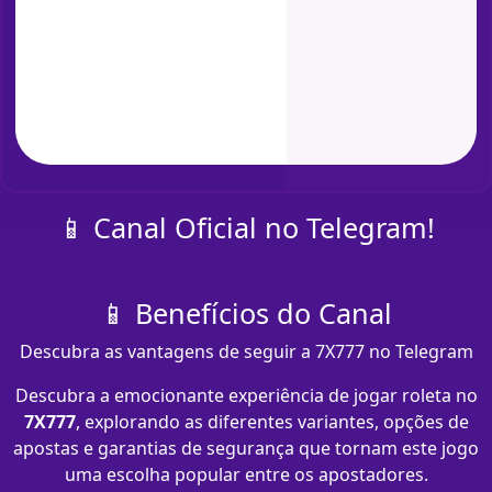
📱 Canal Oficial no Telegram!
📱 Benefícios do Canal
Descubra as vantagens de seguir a 7X777 no Telegram
Descubra a emocionante experiência de jogar roleta no
7X777
, explorando as diferentes variantes, opções de
apostas e garantias de segurança que tornam este jogo
uma escolha popular entre os apostadores.