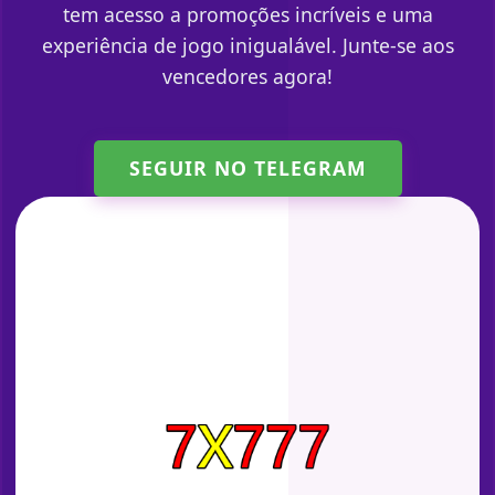
tem acesso a promoções incríveis e uma
experiência de jogo inigualável. Junte-se aos
vencedores agora!
SEGUIR NO TELEGRAM