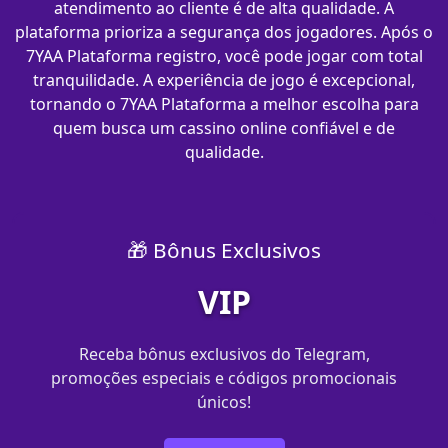
atendimento ao cliente é de alta qualidade. A
plataforma prioriza a segurança dos jogadores. Após o
7YAA Plataforma registro, você pode jogar com total
tranquilidade. A experiência de jogo é excepcional,
tornando o 7YAA Plataforma a melhor escolha para
quem busca um cassino online confiável e de
qualidade.
🎁 Bônus Exclusivos
VIP
Receba bônus exclusivos do Telegram,
promoções especiais e códigos promocionais
únicos!