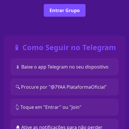
Entrar Grupo
📱 Como Seguir no Telegram
📱 Baixe o app Telegram no seu dispositivo
🔍 Procure por "@7YAA PlataformaOficial"
👆 Toque em "Entrar" ou "Join"
🔔 Ative as notificações para não perder