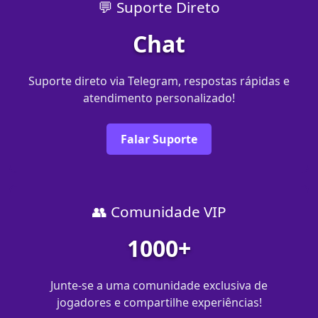
💬 Suporte Direto
Chat
Suporte direto via Telegram, respostas rápidas e
atendimento personalizado!
Falar Suporte
👥 Comunidade VIP
1000+
Junte-se a uma comunidade exclusiva de
jogadores e compartilhe experiências!