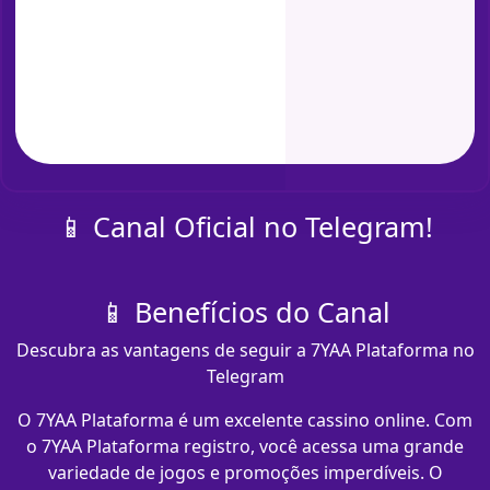
📱 Canal Oficial no Telegram!
📱 Benefícios do Canal
Descubra as vantagens de seguir a 7YAA Plataforma no
Telegram
O 7YAA Plataforma é um excelente cassino online. Com
o 7YAA Plataforma registro, você acessa uma grande
variedade de jogos e promoções imperdíveis. O