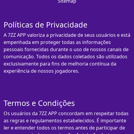
Sitemap
Políticas de Privacidade
A 7ZZ APP valoriza a privacidade de seus usuários e está
empenhada em proteger todas as informações
pessoais fornecidas durante o uso de nossos canais de
comunicação. Todos os dados coletados são utilizados
exclusivamente para fins de melhoria contínua da
experiência de nossos jogadores.
Termos e Condições
Os usuários da 7ZZ APP concordam em respeitar todas
as regras e regulamentos estabelecidos. É importante
ler e entender todos os termos antes de participar de