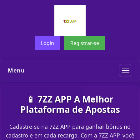
Login
Registrar-se
Menu
📱 7ZZ APP A Melhor
Plataforma de Apostas
Cadastre-se na 7ZZ APP para ganhar bônus no
cadastro e em cada recarga. Com a 7ZZ APP, você