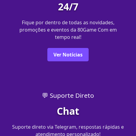
24/7
Fique por dentro de todas as novidades,
promoções e eventos da 80Game Com em
tempo real!
Ver Notícias
💬 Suporte Direto
Chat
Suporte direto via Telegram, respostas rápidas e
atendimento personalizado!