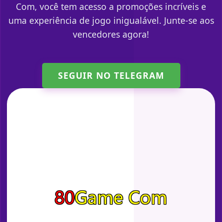
Com, você tem acesso a promoções incríveis e
uma experiência de jogo inigualável. Junte-se aos
vencedores agora!
SEGUIR NO TELEGRAM