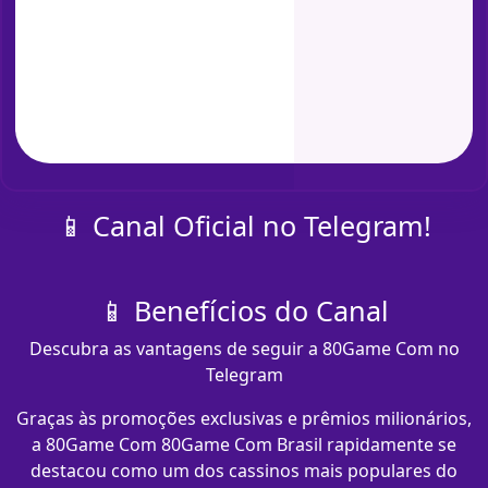
📱 Canal Oficial no Telegram!
📱 Benefícios do Canal
Descubra as vantagens de seguir a 80Game Com no
Telegram
Graças às promoções exclusivas e prêmios milionários,
a 80Game Com 80Game Com Brasil rapidamente se
destacou como um dos cassinos mais populares do