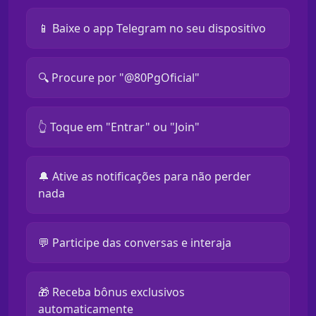
📱 Baixe o app Telegram no seu dispositivo
🔍 Procure por "@80PgOficial"
👆 Toque em "Entrar" ou "Join"
🔔 Ative as notificações para não perder
nada
💬 Participe das conversas e interaja
🎁 Receba bônus exclusivos
automaticamente