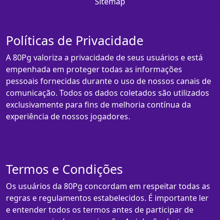
Sitemap
Políticas de Privacidade
A 80Pg valoriza a privacidade de seus usuários e está
empenhada em proteger todas as informações
pessoais fornecidas durante o uso de nossos canais de
comunicação. Todos os dados coletados são utilizados
exclusivamente para fins de melhoria contínua da
experiência de nossos jogadores.
Termos e Condições
Os usuários da 80Pg concordam em respeitar todas as
regras e regulamentos estabelecidos. É importante ler
e entender todos os termos antes de participar de