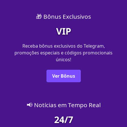
🎁 Bônus Exclusivos
VIP
Receba bônus exclusivos do Telegram,
promoções especiais e códigos promocionais
únicos!
Ver Bônus
📢 Notícias em Tempo Real
24/7