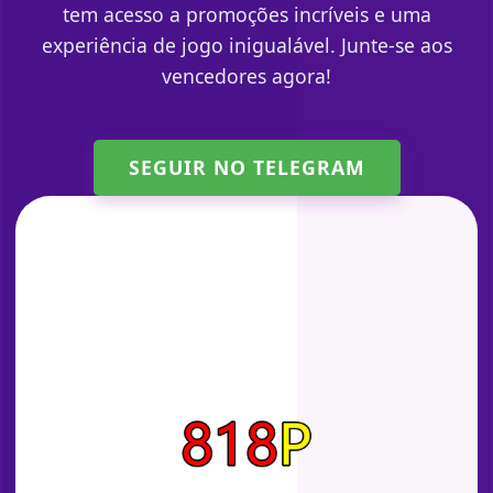
tem acesso a promoções incríveis e uma
experiência de jogo inigualável. Junte-se aos
vencedores agora!
SEGUIR NO TELEGRAM