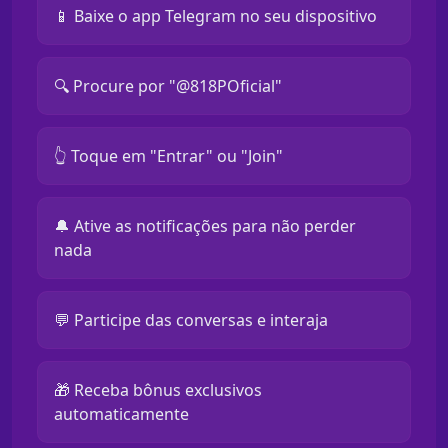
📱 Baixe o app Telegram no seu dispositivo
🔍 Procure por "@818POficial"
👆 Toque em "Entrar" ou "Join"
🔔 Ative as notificações para não perder
nada
💬 Participe das conversas e interaja
🎁 Receba bônus exclusivos
automaticamente