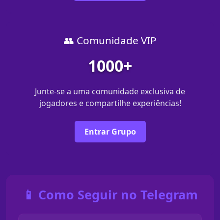
👥 Comunidade VIP
1000+
Junte-se a uma comunidade exclusiva de
jogadores e compartilhe experiências!
Entrar Grupo
📱 Como Seguir no Telegram