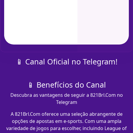
📱 Canal Oficial no Telegram!
📱 Benefícios do Canal
Descubra as vantagens de seguir a 821Brl.Com no
Telegram
A 821Brl.Com oferece uma seleção abrangente de
opções de apostas em e-sports. Com uma ampla
variedade de jogos para escolher, incluindo League of