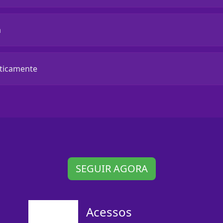
a
aticamente
SEGUIR AGORA
Acessos