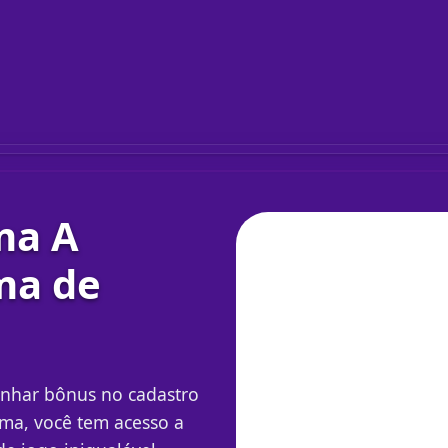
ma A
ma de
anhar bônus no cadastro
ma, você tem acesso a