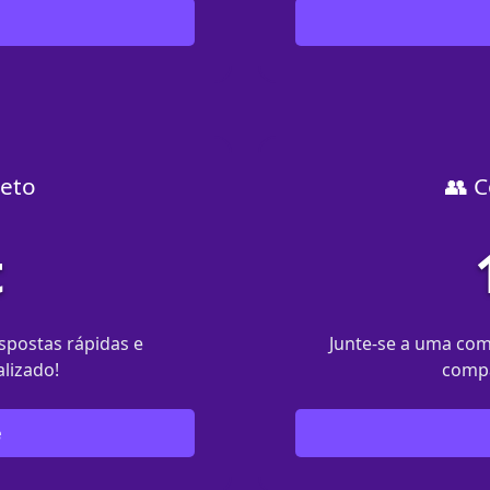
reto
👥 
t
espostas rápidas e
Junte-se a uma com
lizado!
compa
e