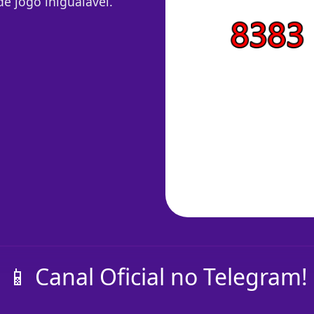
e jogo inigualável.
📱 Canal Oficial no Telegram!