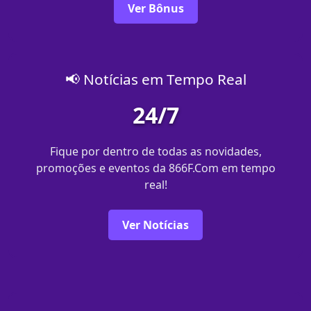
Ver Bônus
📢 Notícias em Tempo Real
24/7
Fique por dentro de todas as novidades,
promoções e eventos da 866F.Com em tempo
real!
Ver Notícias