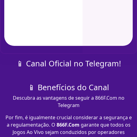
📱 Canal Oficial no Telegram!
📱 Benefícios do Canal
Descubra as vantagens de seguir a 866F.Com no
Telegram
Por fim, é igualmente crucial considerar a segurança e
a regulamentação. O
866F.Com
garante que todos os
Jogos Ao Vivo sejam conduzidos por operadores