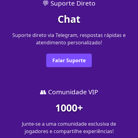
💬 Suporte Direto
Chat
Suporte direto via Telegram, respostas rápidas e
atendimento personalizado!
Falar Suporte
👥 Comunidade VIP
1000+
Junte-se a uma comunidade exclusiva de
jogadores e compartilhe experiências!