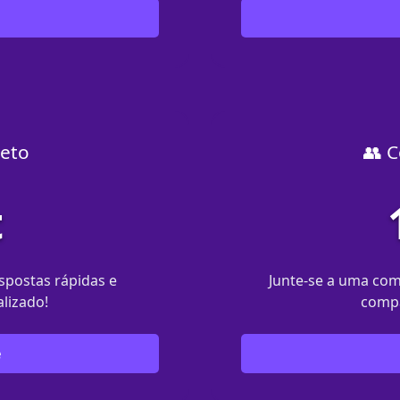
reto
👥 
t
espostas rápidas e
Junte-se a uma com
lizado!
compa
e