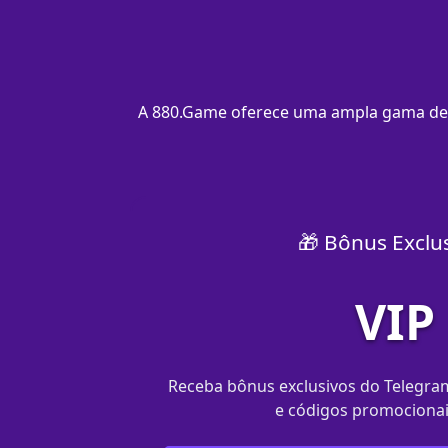
A 880.Game oferece uma ampla gama de jo
🎁 Bônus Exclu
VIP
Receba bônus exclusivos do Telegra
e códigos promocionai