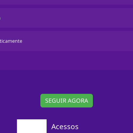
a
aticamente
SEGUIR AGORA
Acessos