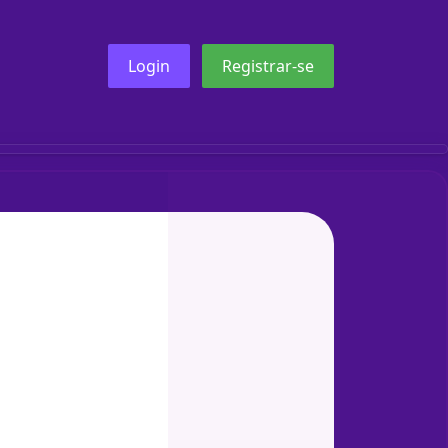
Login
Registrar-se