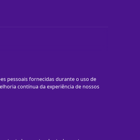
es pessoais fornecidas durante o uso de
elhoria contínua da experiência de nossos