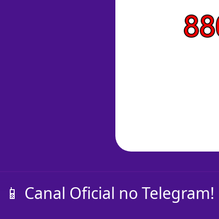
📱 Canal Oficial no Telegram!