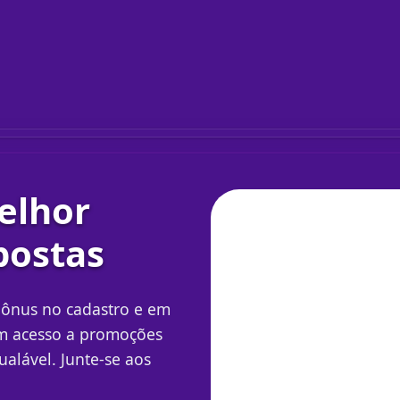
elhor
postas
bônus no cadastro e em
em acesso a promoções
ualável. Junte-se aos