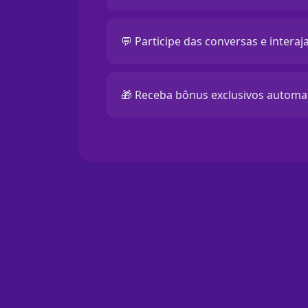
💬 Participe das conversas e interaj
🎁 Receba bônus exclusivos autom