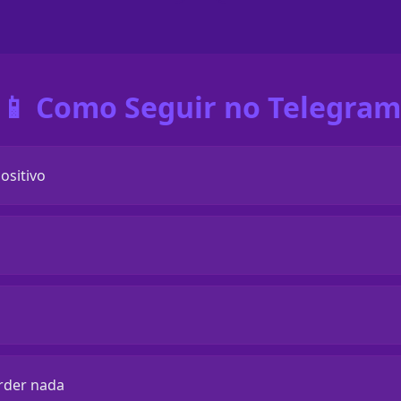
📱 Como Seguir no Telegram
ositivo
erder nada