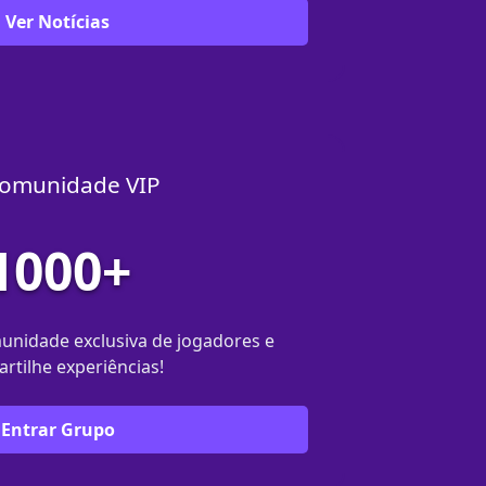
Ver Notícias
Comunidade VIP
1000+
unidade exclusiva de jogadores e
rtilhe experiências!
Entrar Grupo