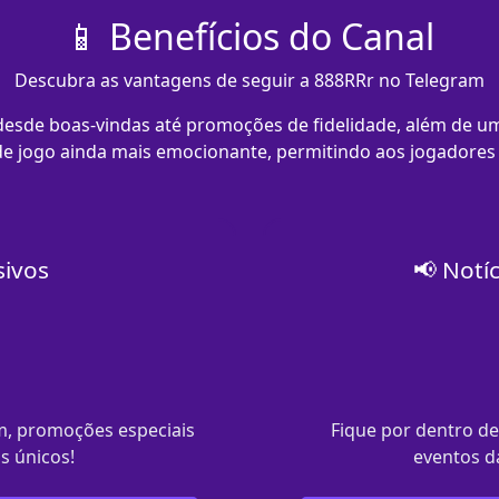
📱 Benefícios do Canal
Descubra as vantagens de seguir a 888RRr no Telegram
esde boas-vindas até promoções de fidelidade, além de um
e jogo ainda mais emocionante, permitindo aos jogadores
sivos
📢 Notí
m, promoções especiais
Fique por dentro d
s únicos!
eventos d