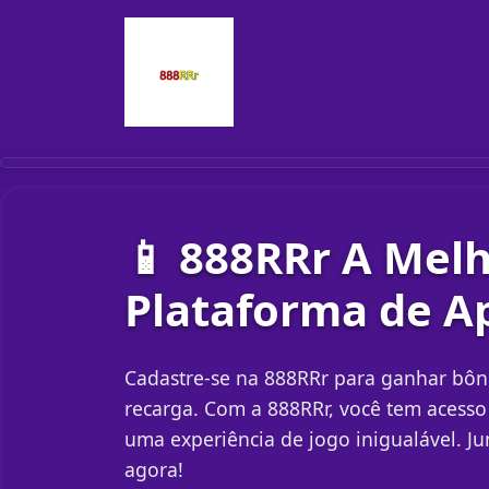
📱 888RRr A Mel
Plataforma de A
Cadastre-se na 888RRr para ganhar bôn
recarga. Com a 888RRr, você tem acesso
uma experiência de jogo inigualável. J
agora!