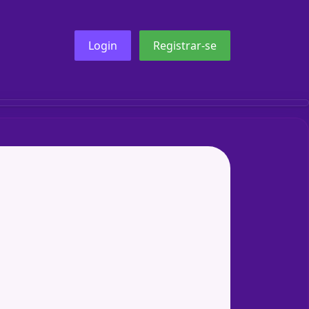
Login
Registrar-se