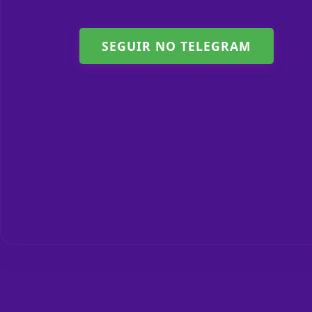
SEGUIR NO TELEGRAM