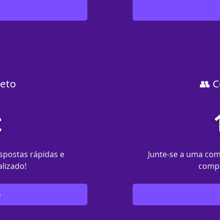
reto
👥 
t
espostas rápidas e
Junte-se a uma com
lizado!
compa
e