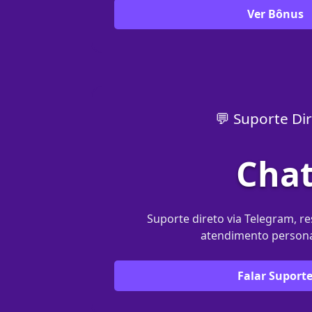
Ver Bônus
💬 Suporte Di
Cha
Suporte direto via Telegram, r
atendimento persona
Falar Suport