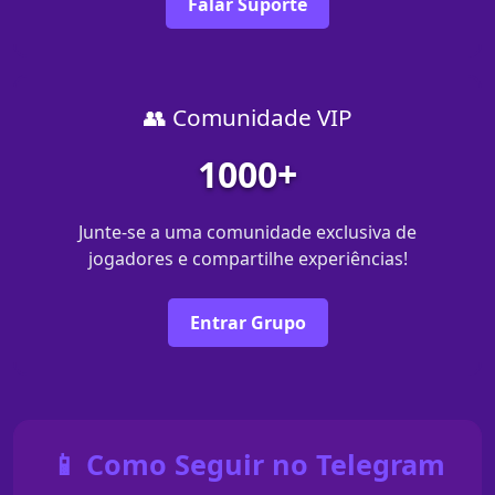
Falar Suporte
👥 Comunidade VIP
1000+
Junte-se a uma comunidade exclusiva de
jogadores e compartilhe experiências!
Entrar Grupo
📱 Como Seguir no Telegram