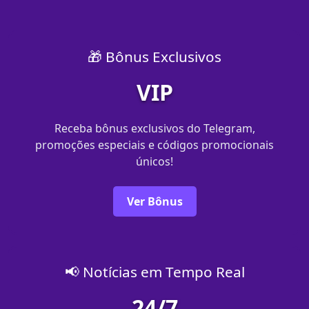
🎁 Bônus Exclusivos
VIP
Receba bônus exclusivos do Telegram,
promoções especiais e códigos promocionais
únicos!
Ver Bônus
📢 Notícias em Tempo Real
24/7