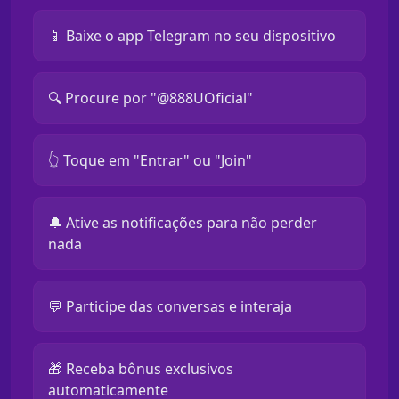
📱 Baixe o app Telegram no seu dispositivo
🔍 Procure por "@888UOficial"
👆 Toque em "Entrar" ou "Join"
🔔 Ative as notificações para não perder
nada
💬 Participe das conversas e interaja
🎁 Receba bônus exclusivos
automaticamente