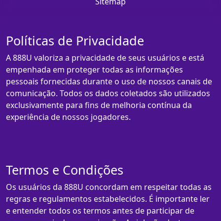
Sitemap
Políticas de Privacidade
A 888U valoriza a privacidade de seus usuários e está
empenhada em proteger todas as informações
pessoais fornecidas durante o uso de nossos canais de
comunicação. Todos os dados coletados são utilizados
exclusivamente para fins de melhoria contínua da
experiência de nossos jogadores.
Termos e Condições
Os usuários da 888U concordam em respeitar todas as
regras e regulamentos estabelecidos. É importante ler
e entender todos os termos antes de participar de