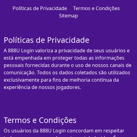
Políticas de Privacidade
Termos e Condições
Sitemap
Políticas de Privacidade
A 888U Login valoriza a privacidade de seus usuários e
está empenhada em proteger todas as informações
pessoais fornecidas durante o uso de nossos canais de
comunicação. Todos os dados coletados são utilizados
exclusivamente para fins de melhoria contínua da
experiência de nossos jogadores.
Termos e Condições
Os usuários da 888U Login concordam em respeitar