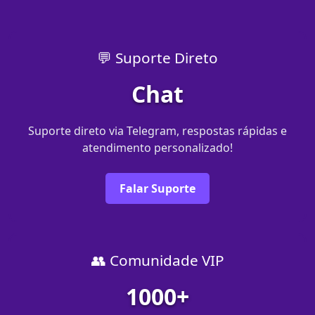
💬 Suporte Direto
Chat
Suporte direto via Telegram, respostas rápidas e
atendimento personalizado!
Falar Suporte
👥 Comunidade VIP
1000+