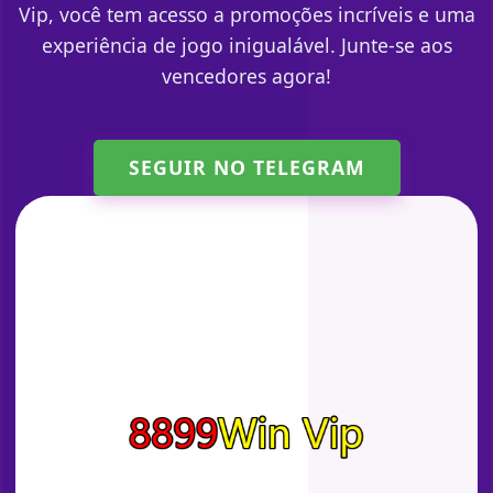
Vip, você tem acesso a promoções incríveis e uma
experiência de jogo inigualável. Junte-se aos
vencedores agora!
SEGUIR NO TELEGRAM