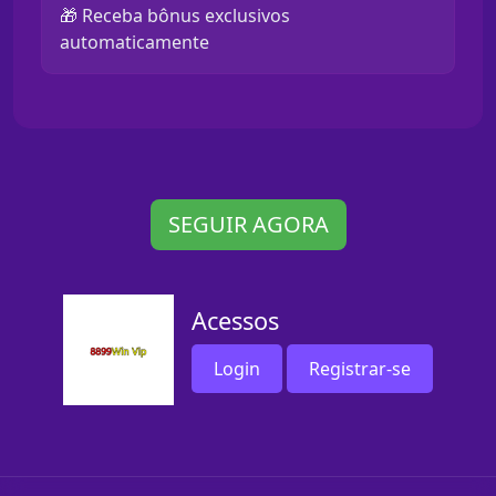
🎁 Receba bônus exclusivos
automaticamente
SEGUIR AGORA
Acessos
Login
Registrar-se