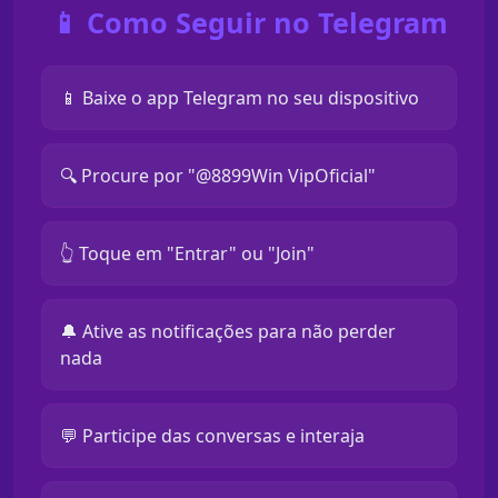
📱 Como Seguir no Telegram
📱 Baixe o app Telegram no seu dispositivo
🔍 Procure por "@8899Win VipOficial"
👆 Toque em "Entrar" ou "Join"
🔔 Ative as notificações para não perder
nada
💬 Participe das conversas e interaja