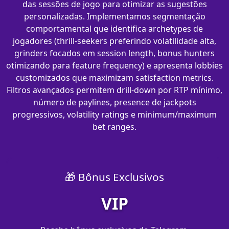
das sessões de jogo para otimizar as sugestões
personalizadas. Implementamos segmentação
comportamental que identifica archetypes de
jogadores (thrill-seekers preferindo volatilidade alta,
grinders focados em session length, bonus hunters
otimizando para feature frequency) e apresenta lobbies
customizados que maximizam satisfaction metrics.
Filtros avançados permitem drill-down por RTP mínimo,
número de paylines, presence de jackpots
progressivos, volatility ratings e minimum/maximum
bet ranges.
🎁 Bônus Exclusivos
VIP