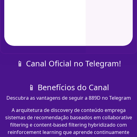
📱 Canal Oficial no Telegram!
📱 Benefícios do Canal
Descubra as vantagens de seguir a 889D no Telegram
A arquitetura de discovery de conteúdo emprega
sistemas de recomendação baseados em collaborative
filtering e content-based filtering hybridizado com
reinforcement learning que aprende continuamente