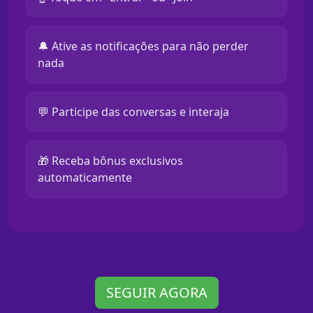
🔔 Ative as notificações para não perder
nada
💬 Participe das conversas e interaja
🎁 Receba bônus exclusivos
automaticamente
SEGUIR AGORA