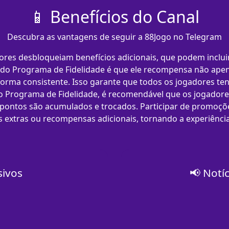
📱 Benefícios do Canal
Descubra as vantagens de seguir a 88Jogo no Telegram
ores desbloqueiam benefícios adicionais, que podem incluir
leza do Programa de Fidelidade é que ele recompensa não a
rma consistente. Isso garante que todos os jogadores ten
 Programa de Fidelidade, é recomendável que os jogadore
pontos são acumulados e trocados. Participar de promoçõe
 extras ou recompensas adicionais, tornando a experiência
sivos
📢 Notí