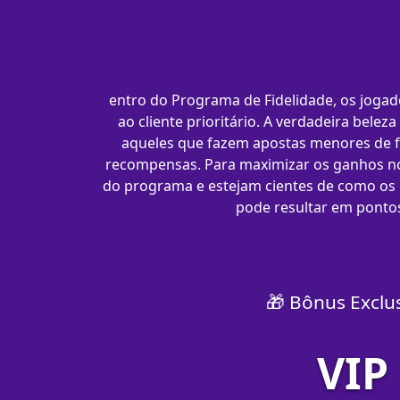
entro do Programa de Fidelidade, os jogad
ao cliente prioritário. A verdadeira be
aqueles que fazem apostas menores de fo
recompensas. Para maximizar os ganhos no
do programa e estejam cientes de como os 
pode resultar em pontos
🎁 Bônus Exclu
VIP