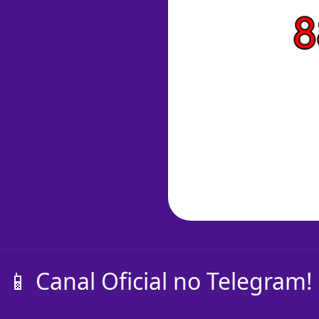
📱 Canal Oficial no Telegram!