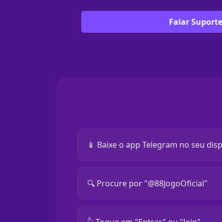
Falar Suport
📱 Baixe o app Telegram no seu disp
🔍 Procure por "@88JogoOficial"