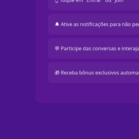
👆 Toque em "Entrar" ou "Join"
🔔 Ative as notificações para não p
💬 Participe das conversas e interaj
🎁 Receba bônus exclusivos autom