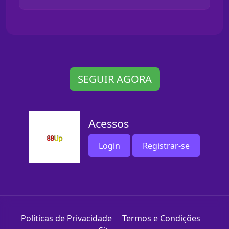
SEGUIR AGORA
Acessos
Login
Registrar-se
Políticas de Privacidade
Termos e Condições