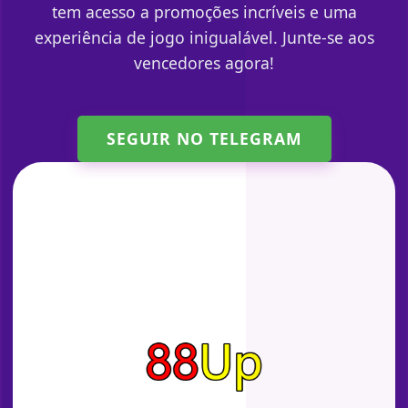
tem acesso a promoções incríveis e uma
experiência de jogo inigualável. Junte-se aos
vencedores agora!
SEGUIR NO TELEGRAM