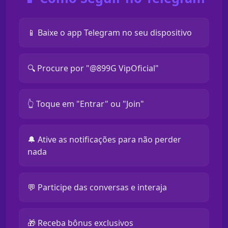
📱 Baixe o app Telegram no seu dispositivo
🔍 Procure por "@899G VipOficial"
👆 Toque em "Entrar" ou "Join"
🔔 Ative as notificações para não perder
nada
💬 Participe das conversas e interaja
🎁 Receba bônus exclusivos