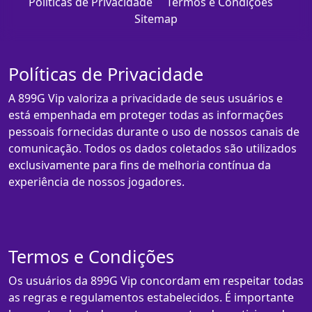
Políticas de Privacidade
Termos e Condições
Sitemap
Políticas de Privacidade
A 899G Vip valoriza a privacidade de seus usuários e
está empenhada em proteger todas as informações
pessoais fornecidas durante o uso de nossos canais de
comunicação. Todos os dados coletados são utilizados
exclusivamente para fins de melhoria contínua da
experiência de nossos jogadores.
Termos e Condições
Os usuários da 899G Vip concordam em respeitar todas
as regras e regulamentos estabelecidos. É importante