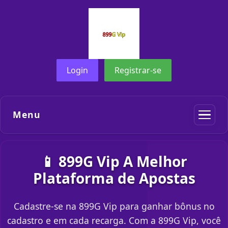
Login
Registrar-se
Menu
📱 899G Vip A Melhor
Plataforma de Apostas
Cadastre-se na 899G Vip para ganhar bônus no
cadastro e em cada recarga. Com a 899G Vip, você