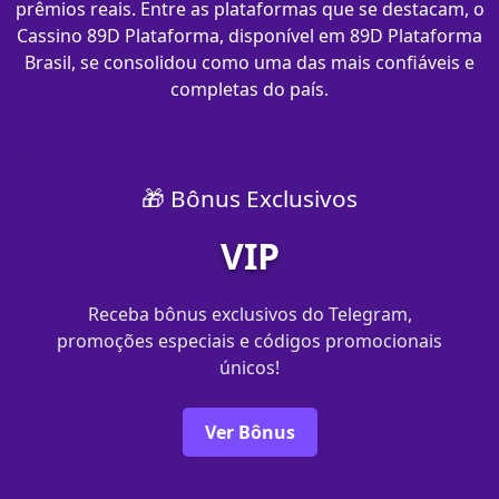
prêmios reais. Entre as plataformas que se destacam, o
Cassino 89D Plataforma, disponível em 89D Plataforma
Brasil, se consolidou como uma das mais confiáveis e
completas do país.
🎁 Bônus Exclusivos
VIP
Receba bônus exclusivos do Telegram,
promoções especiais e códigos promocionais
únicos!
Ver Bônus