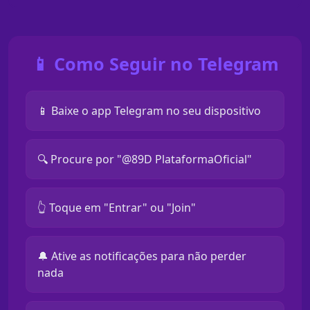
📱 Como Seguir no Telegram
📱 Baixe o app Telegram no seu dispositivo
🔍 Procure por "@89D PlataformaOficial"
👆 Toque em "Entrar" ou "Join"
🔔 Ative as notificações para não perder
nada