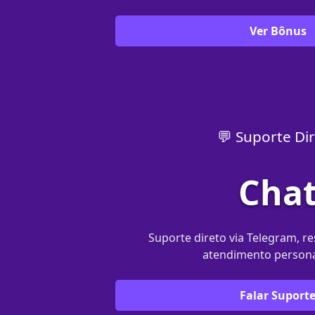
Ver Bônus
💬 Suporte Di
Cha
Suporte direto via Telegram, r
atendimento persona
Falar Suport