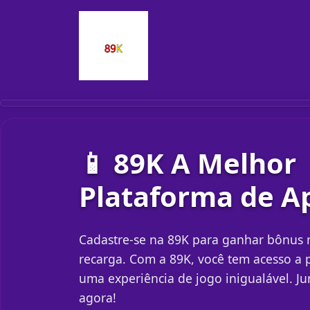
📱 89K A Melhor
Plataforma de A
Cadastre-se na 89K para ganhar bônus 
recarga. Com a 89K, você tem acesso a 
uma experiência de jogo inigualável. J
agora!