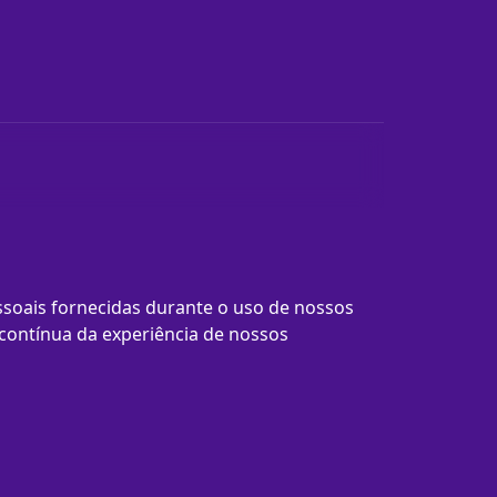
ssoais fornecidas durante o uso de nossos
 contínua da experiência de nossos