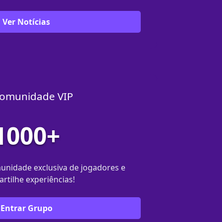
Ver Notícias
Comunidade VIP
1000+
unidade exclusiva de jogadores e
rtilhe experiências!
Entrar Grupo