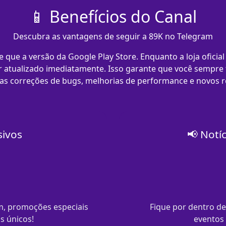
📱 Benefícios do Canal
Descubra as vantagens de seguir a 89K no Telegram
 que a versão da Google Play Store. Enquanto a loja oficia
ser atualizado imediatamente. Isso garante que você sempre
mas correções de bugs, melhorias de performance e novos r
sivos
📢 Notí
m, promoções especiais
Fique por dentro d
s únicos!
eventos