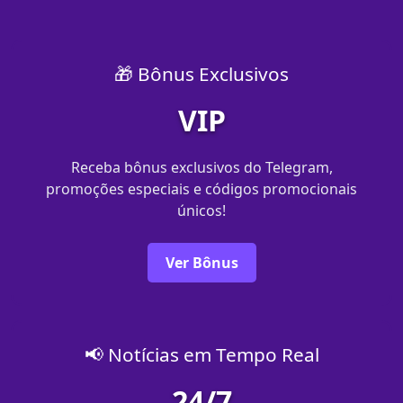
🎁 Bônus Exclusivos
VIP
Receba bônus exclusivos do Telegram,
promoções especiais e códigos promocionais
únicos!
Ver Bônus
📢 Notícias em Tempo Real
24/7