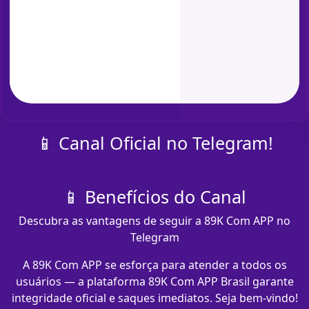
📱 Canal Oficial no Telegram!
📱 Benefícios do Canal
Descubra as vantagens de seguir a 89K Com APP no
Telegram
A 89K Com APP se esforça para atender a todos os
usuários — a plataforma 89K Com APP Brasil garante
integridade oficial e saques imediatos. Seja bem-vindo!