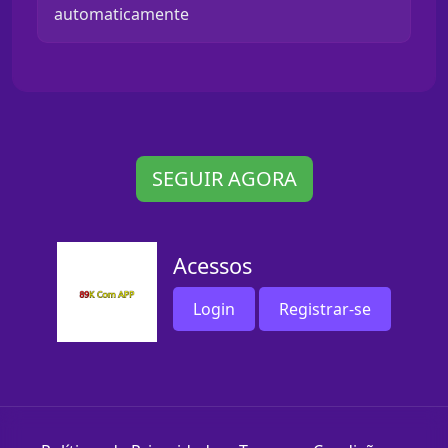
automaticamente
SEGUIR AGORA
Acessos
Login
Registrar-se