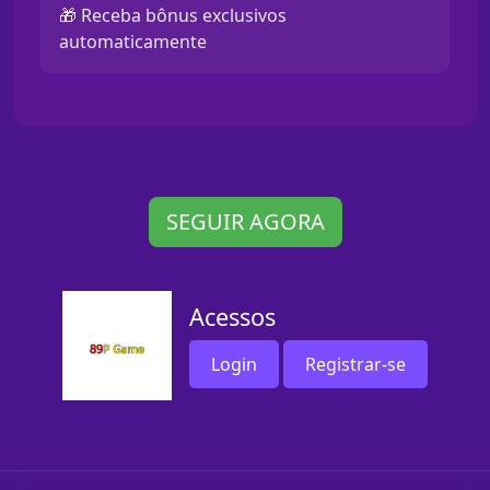
🎁 Receba bônus exclusivos
automaticamente
SEGUIR AGORA
Acessos
Login
Registrar-se