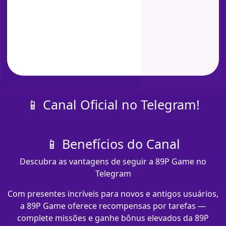
📱 Canal Oficial no Telegram!
📱 Benefícios do Canal
Descubra as vantagens de seguir a 89P Game no
Telegram
Com presentes incríveis para novos e antigos usuários,
a 89P Game oferece recompensas por tarefas —
complete missões e ganhe bônus elevados da 89P