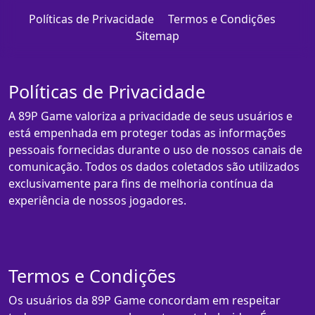
Políticas de Privacidade
Termos e Condições
Sitemap
Políticas de Privacidade
A 89P Game valoriza a privacidade de seus usuários e
está empenhada em proteger todas as informações
pessoais fornecidas durante o uso de nossos canais de
comunicação. Todos os dados coletados são utilizados
exclusivamente para fins de melhoria contínua da
experiência de nossos jogadores.
Termos e Condições
Os usuários da 89P Game concordam em respeitar