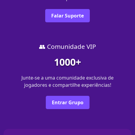
Falar Suporte
👥 Comunidade VIP
1000+
Junte-se a uma comunidade exclusiva de
jogadores e compartilhe experiências!
Entrar Grupo