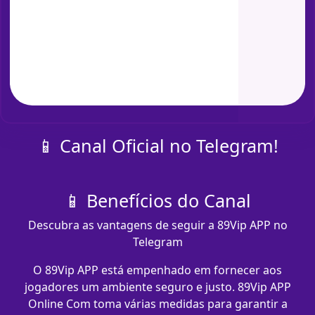
📱 Canal Oficial no Telegram!
📱 Benefícios do Canal
Descubra as vantagens de seguir a 89Vip APP no
Telegram
O 89Vip APP está empenhado em fornecer aos
jogadores um ambiente seguro e justo. 89Vip APP
Online Com toma várias medidas para garantir a