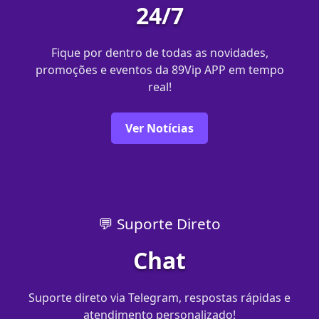
24/7
Fique por dentro de todas as novidades,
promoções e eventos da 89Vip APP em tempo
real!
Ver Notícias
💬 Suporte Direto
Chat
Suporte direto via Telegram, respostas rápidas e
atendimento personalizado!