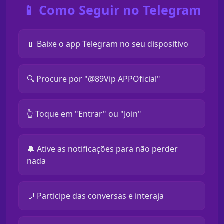
📱 Como Seguir no Telegram
📱 Baixe o app Telegram no seu dispositivo
🔍 Procure por "@89Vip APPOficial"
👆 Toque em "Entrar" ou "Join"
🔔 Ative as notificações para não perder
nada
💬 Participe das conversas e interaja