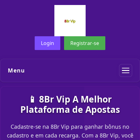
Login
Registrar-se
Menu
📱 8Br Vip A Melhor
Plataforma de Apostas
Cadastre-se na 8Br Vip para ganhar bônus no
cadastro e em cada recarga. Com a 8Br Vip, você