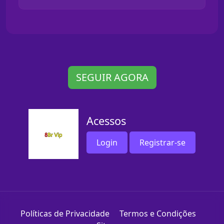
SEGUIR AGORA
Acessos
Login
Registrar-se
Políticas de Privacidade
Termos e Condições