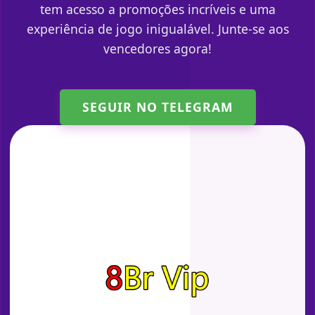
tem acesso a promoções incríveis e uma
experiência de jogo inigualável. Junte-se aos
vencedores agora!
SEGUIR NO TELEGRAM