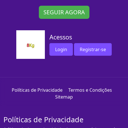
SEGUIR AGORA
Acessos
Login
Registrar-se
Políticas de Privacidade
Termos e Condições
Sitemap
Políticas de Privacidade