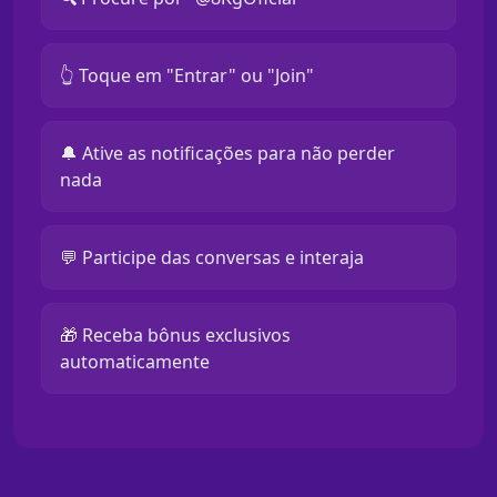
👆 Toque em "Entrar" ou "Join"
🔔 Ative as notificações para não perder
nada
💬 Participe das conversas e interaja
🎁 Receba bônus exclusivos
automaticamente