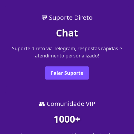
💬 Suporte Direto
Chat
Suporte direto via Telegram, respostas rápidas e
atendimento personalizado!
Falar Suporte
👥 Comunidade VIP
1000+