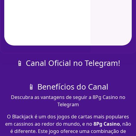
📱 Canal Oficial no Telegram!
📱 Benefícios do Canal
Descubra as vantagens de seguir a 8Pg Casino no
Telegram
O Blackjack é um dos jogos de cartas mais populares
em cassinos ao redor do mundo, e no
8Pg Casino
, não
é diferente. Este jogo oferece uma combinação de