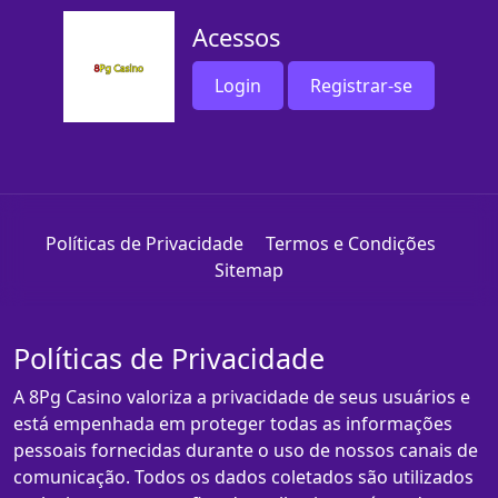
Acessos
Login
Registrar-se
Políticas de Privacidade
Termos e Condições
Sitemap
Políticas de Privacidade
A 8Pg Casino valoriza a privacidade de seus usuários e
está empenhada em proteger todas as informações
pessoais fornecidas durante o uso de nossos canais de
comunicação. Todos os dados coletados são utilizados