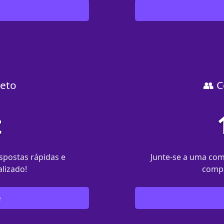
reto
👥 
t
espostas rápidas e
Junte-se a uma com
lizado!
compa
e