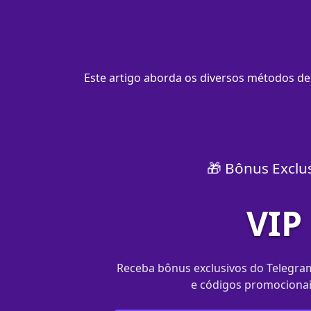
Este artigo aborda os diversos métodos d
🎁 Bônus Exclu
VIP
Receba bônus exclusivos do Telegra
e códigos promocionai