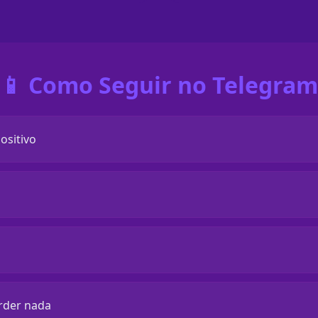
📱 Como Seguir no Telegram
ositivo
erder nada