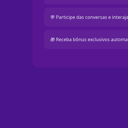
💬 Participe das conversas e interaj
🎁 Receba bônus exclusivos autom