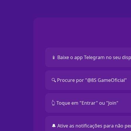
📱 Baixe o app Telegram no seu disp
🔍 Procure por "@8S GameOficial"
👆 Toque em "Entrar" ou "Join"
🔔 Ative as notificações para não p