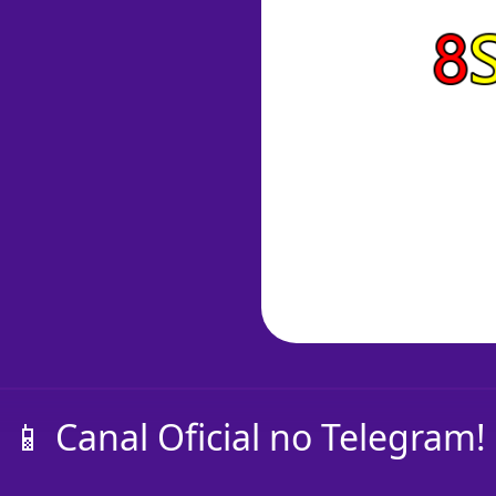
📱 Canal Oficial no Telegram!