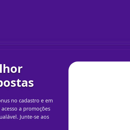
lhor
postas
ônus no cadastro e em
m acesso a promoções
ualável. Junte-se aos