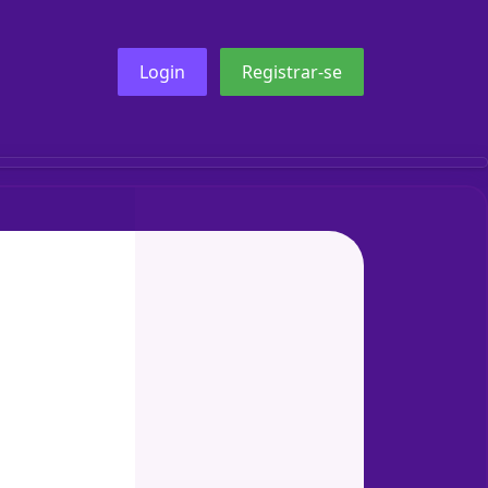
Login
Registrar-se