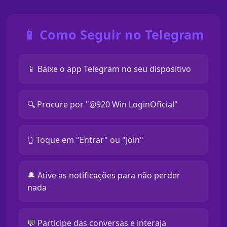
📱 Como Seguir no Telegram
📱 Baixe o app Telegram no seu dispositivo
🔍 Procure por "@920 Win LoginOficial"
👆 Toque em "Entrar" ou "Join"
🔔 Ative as notificações para não perder
nada
💬 Participe das conversas e interaja