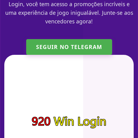
Login, você tem acesso a promoções incríveis e
uma experiência de jogo inigualável. Junte-se aos
vencedores agora!
SEGUIR NO TELEGRAM