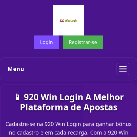
Login
Registrar-se
Menu
📱 920 Win Login A Melhor
Plataforma de Apostas
Cadastre-se na 920 Win Login para ganhar bônus
no cadastro e em cada recarga. Com a 920 Win