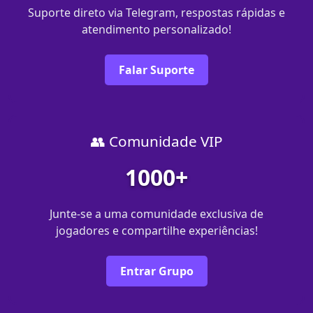
Suporte direto via Telegram, respostas rápidas e
atendimento personalizado!
Falar Suporte
👥 Comunidade VIP
1000+
Junte-se a uma comunidade exclusiva de
jogadores e compartilhe experiências!
Entrar Grupo