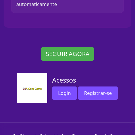
automaticamente
SEGUIR AGORA
Acessos
Login
Registrar-se