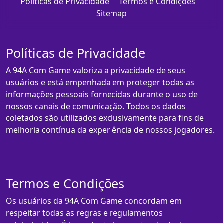
Políticas de Privacidade
Termos e Condições
Sitemap
Políticas de Privacidade
A 94A Com Game valoriza a privacidade de seus
usuários e está empenhada em proteger todas as
informações pessoais fornecidas durante o uso de
nossos canais de comunicação. Todos os dados
coletados são utilizados exclusivamente para fins de
melhoria contínua da experiência de nossos jogadores.
Termos e Condições
Os usuários da 94A Com Game concordam em
respeitar todas as regras e regulamentos