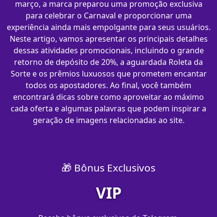
março, a marca preparou uma promoção exclusiva
para celebrar o Carnaval e proporcionar uma
experiência ainda mais empolgante para seus usuários.
Neste artigo, vamos apresentar os principais detalhes
dessas atividades promocionais, incluindo o grande
retorno de depósito de 20%, a aguardada Roleta da
Sorte e os prêmios luxuosos que prometem encantar
todos os apostadores. Ao final, você também
encontrará dicas sobre como aproveitar ao máximo
cada oferta e algumas palavras que podem inspirar a
geração de imagens relacionadas ao site.
🎁 Bônus Exclusivos
VIP