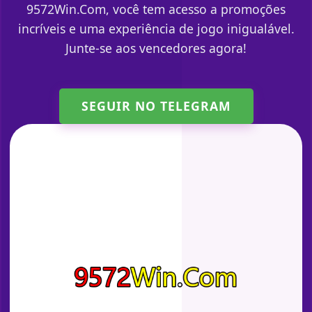
9572Win.Com, você tem acesso a promoções
incríveis e uma experiência de jogo inigualável.
Junte-se aos vencedores agora!
SEGUIR NO TELEGRAM