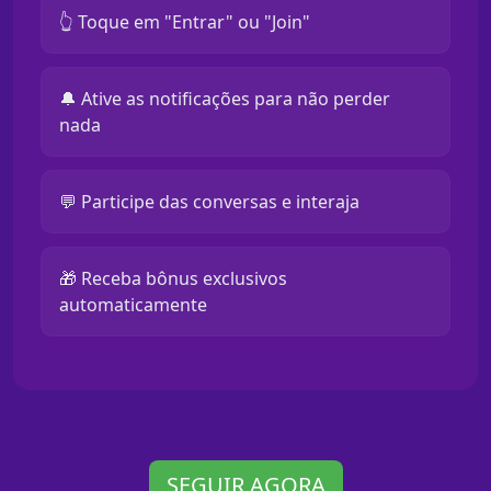
👆 Toque em "Entrar" ou "Join"
🔔 Ative as notificações para não perder
nada
💬 Participe das conversas e interaja
🎁 Receba bônus exclusivos
automaticamente
SEGUIR AGORA