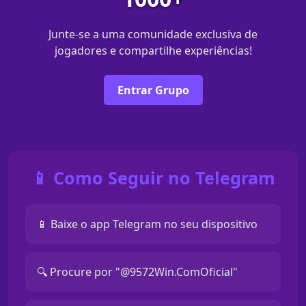
Junte-se a uma comunidade exclusiva de
jogadores e compartilhe experiências!
Entrar Grupo
📱 Como Seguir no Telegram
📱 Baixe o app Telegram no seu dispositivo
🔍 Procure por "@9572Win.ComOficial"