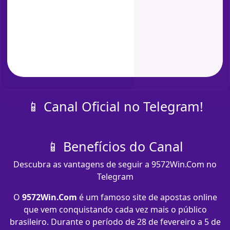
📱 Canal Oficial no Telegram!
📱 Benefícios do Canal
Descubra as vantagens de seguir a 9572Win.Com no
Telegram
O
9572Win.Com
é um famoso site de apostas online
que vem conquistando cada vez mais o público
brasileiro. Durante o período de 28 de fevereiro a 5 de