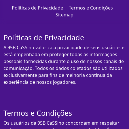
Políticas de Privacidade
Termos e Condições
Sitemap
Políticas de Privacidade
A 95B CaSSino valoriza a privacidade de seus usuários e
está empenhada em proteger todas as informações
pessoais fornecidas durante o uso de nossos canais de
comunicação. Todos os dados coletados são utilizados
exclusivamente para fins de melhoria contínua da
experiência de nossos jogadores.
Termos e Condições
Os usuários da 95B CaSSino concordam em respeitar