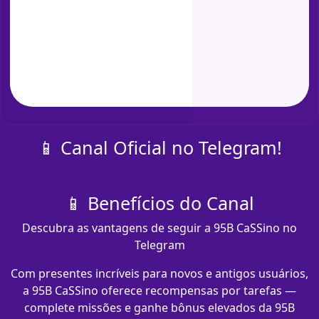
📱 Canal Oficial no Telegram!
📱 Benefícios do Canal
Descubra as vantagens de seguir a 95B CaSSino no
Telegram
Com presentes incríveis para novos e antigos usuários,
a 95B CaSSino oferece recompensas por tarefas —
complete missões e ganhe bônus elevados da 95B