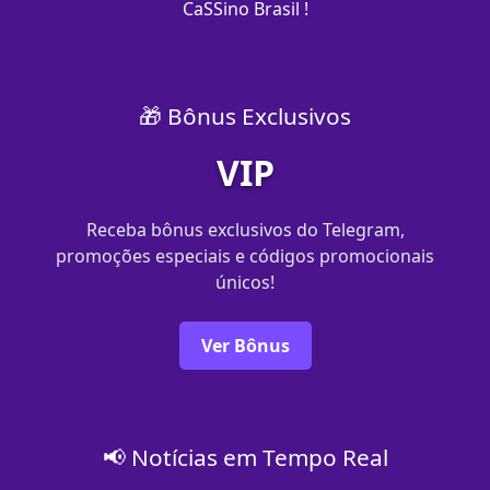
CaSSino Brasil !
🎁 Bônus Exclusivos
VIP
Receba bônus exclusivos do Telegram,
promoções especiais e códigos promocionais
únicos!
Ver Bônus
📢 Notícias em Tempo Real