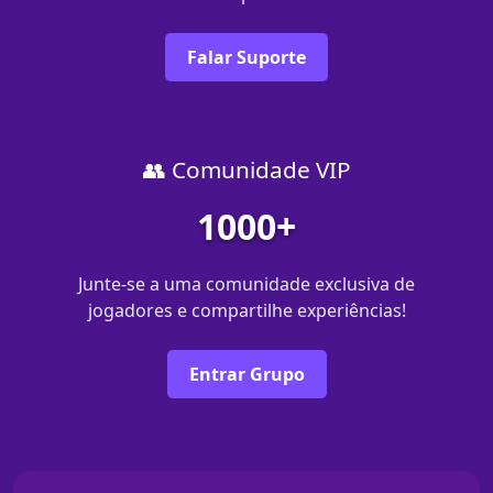
Falar Suporte
👥 Comunidade VIP
1000+
Junte-se a uma comunidade exclusiva de
jogadores e compartilhe experiências!
Entrar Grupo