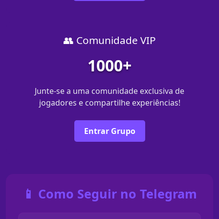
👥 Comunidade VIP
1000+
Junte-se a uma comunidade exclusiva de
jogadores e compartilhe experiências!
Entrar Grupo
📱 Como Seguir no Telegram