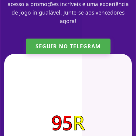
acesso a promoções incríveis e uma experiência
de jogo inigualável. Junte-se aos vencedores
agora!
SEGUIR NO TELEGRAM