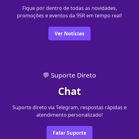
Fique por dentro de todas as novidades,
promoções e eventos da 95R em tempo real!
Ver Notícias
💬 Suporte Direto
Chat
Suporte direto via Telegram, respostas rápidas e
atendimento personalizado!
Falar Suporte