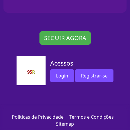
SEGUIR AGORA
Acessos
Login
Registrar-se
Políticas de Privacidade
Termos e Condições
Sitemap