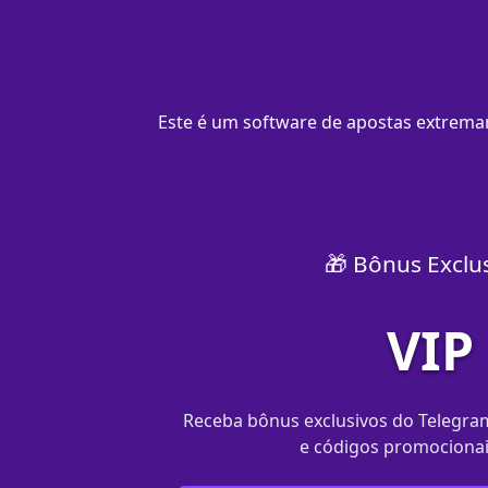
Este é um software de apostas extremam
🎁 Bônus Exclu
VIP
Receba bônus exclusivos do Telegra
e códigos promocionai