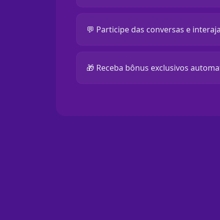
💬 Participe das conversas e interaj
🎁 Receba bônus exclusivos autom