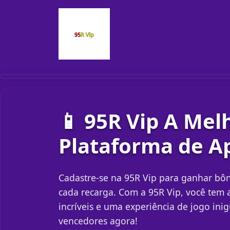
📱 95R Vip A Mel
Plataforma de A
Cadastre-se na 95R Vip para ganhar bô
cada recarga. Com a 95R Vip, você tem
incríveis e uma experiência de jogo inig
vencedores agora!