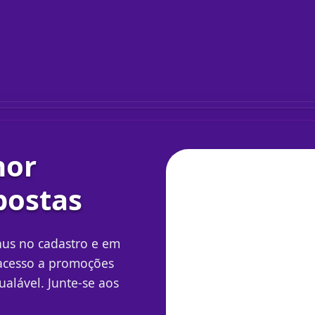
hor
postas
nus no cadastro e em
 acesso a promoções
ualável. Junte-se aos