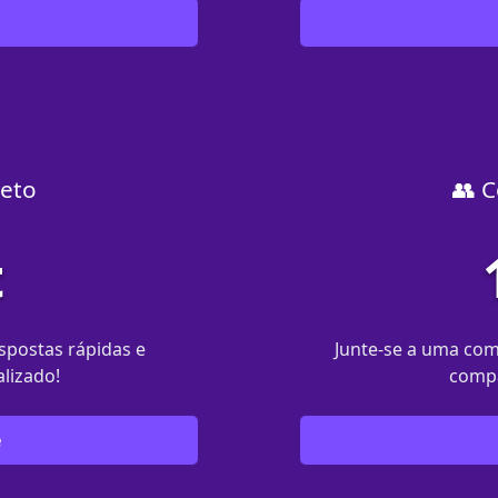
reto
👥 
t
espostas rápidas e
Junte-se a uma com
lizado!
compa
e