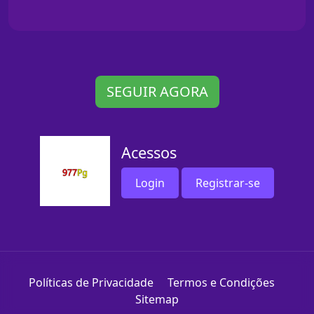
SEGUIR AGORA
Acessos
Login
Registrar-se
Políticas de Privacidade
Termos e Condições
Sitemap