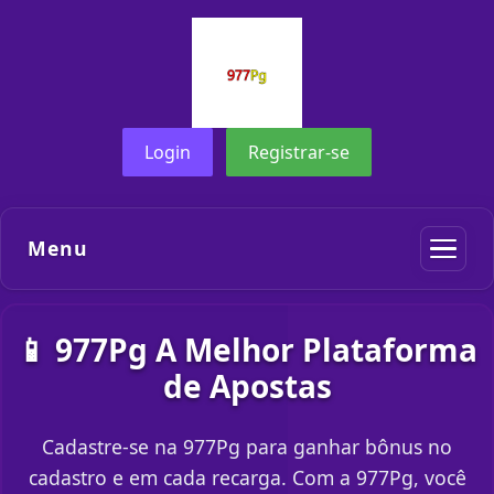
Login
Registrar-se
Menu
📱 977Pg A Melhor Plataforma
de Apostas
Cadastre-se na 977Pg para ganhar bônus no
cadastro e em cada recarga. Com a 977Pg, você