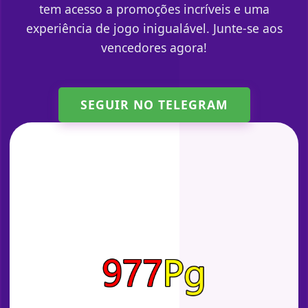
tem acesso a promoções incríveis e uma
experiência de jogo inigualável. Junte-se aos
vencedores agora!
SEGUIR NO TELEGRAM