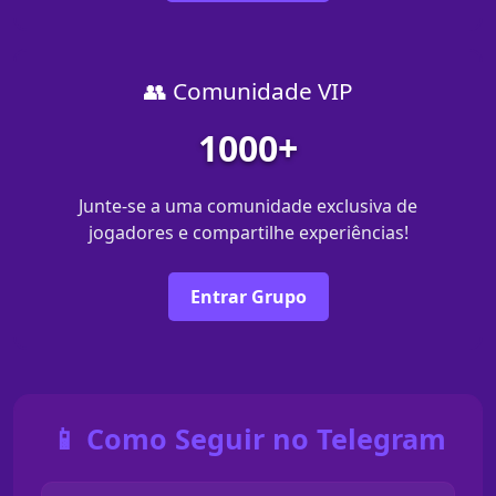
👥 Comunidade VIP
1000+
Junte-se a uma comunidade exclusiva de
jogadores e compartilhe experiências!
Entrar Grupo
📱 Como Seguir no Telegram