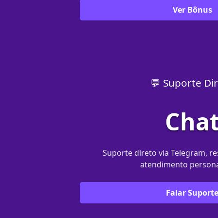
Ver Bônus
💬 Suporte Di
Cha
Suporte direto via Telegram, r
atendimento persona
Falar Suport