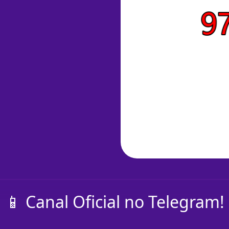
📱 Canal Oficial no Telegram!