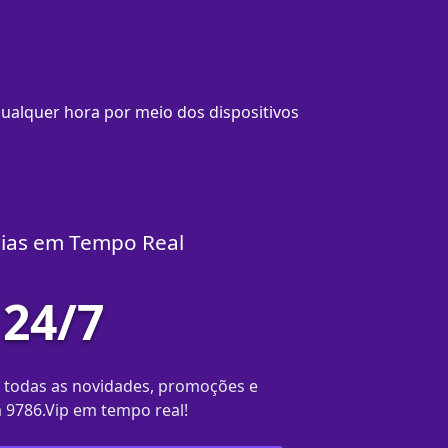
ualquer hora por meio dos dispositivos
cias em Tempo Real
24/7
e todas as novidades, promoções e
 9786.Vip em tempo real!