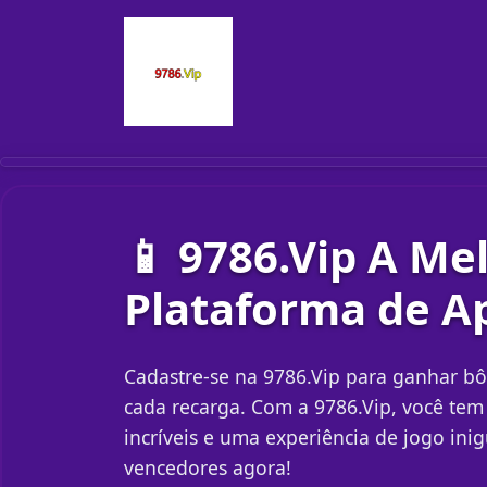
📱 9786.Vip A Me
Plataforma de A
Cadastre-se na 9786.Vip para ganhar b
cada recarga. Com a 9786.Vip, você te
incríveis e uma experiência de jogo inig
vencedores agora!