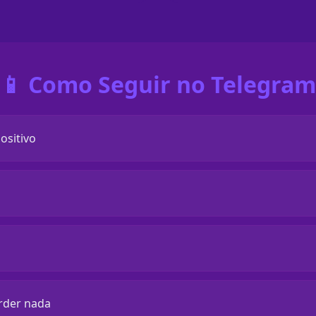
📱 Como Seguir no Telegram
ositivo
erder nada