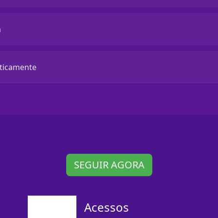
a
aticamente
SEGUIR AGORA
Acessos