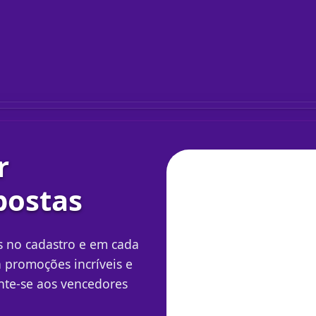
r
postas
s no cadastro e em cada
 promoções incríveis e
unte-se aos vencedores