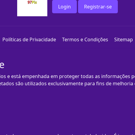
Login
Registrar-se
Políticas de Privacidade
Termos e Condições
Sitemap
de
ários e está empenhada em proteger todas as informações p
tados são utilizados exclusivamente para fins de melhoria