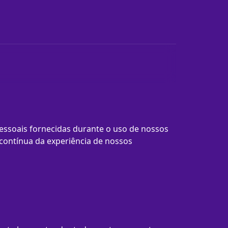
essoais fornecidas durante o uso de nossos
 contínua da experiência de nossos