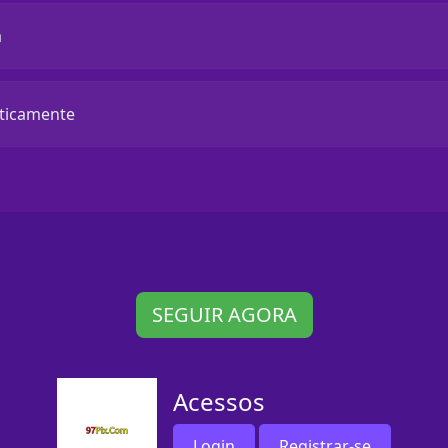
a
aticamente
SEGUIR AGORA
Acessos
Login
Registrar-se