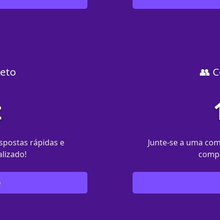
reto
👥 
t
espostas rápidas e
Junte-se a uma com
lizado!
compa
e