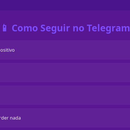
📱 Como Seguir no Telegram
ositivo
erder nada