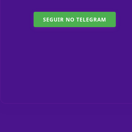
SEGUIR NO TELEGRAM