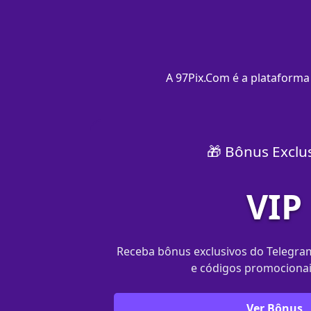
A 97Pix.Com é a plataforma 
🎁 Bônus Exclu
VIP
Receba bônus exclusivos do Telegra
e códigos promocionai
Ver Bônus