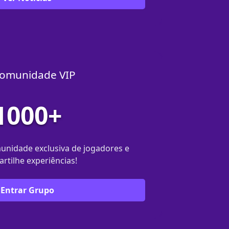
Comunidade VIP
1000+
unidade exclusiva de jogadores e
rtilhe experiências!
Entrar Grupo