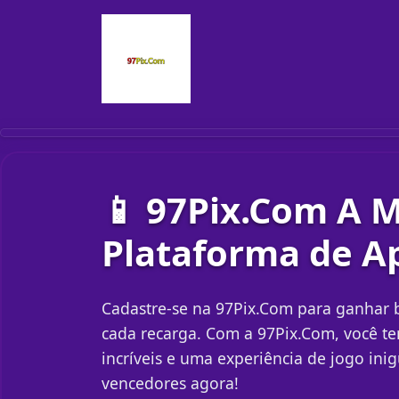
📱 97Pix.Com A 
Plataforma de A
Cadastre-se na 97Pix.Com para ganhar 
cada recarga. Com a 97Pix.Com, você t
incríveis e uma experiência de jogo inig
vencedores agora!