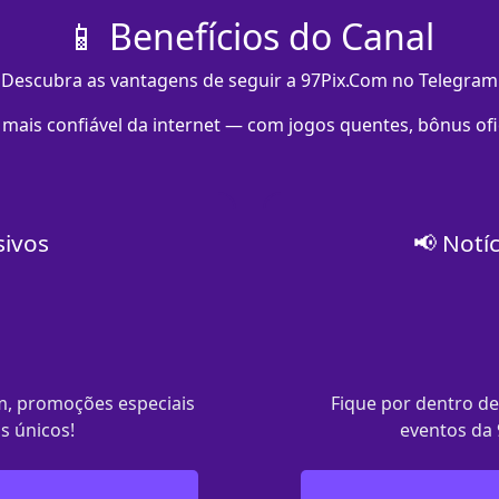
📱 Benefícios do Canal
Descubra as vantagens de seguir a 97Pix.Com no Telegram
mais confiável da internet — com jogos quentes, bônus ofi
sivos
📢 Notí
m, promoções especiais
Fique por dentro d
s únicos!
eventos da