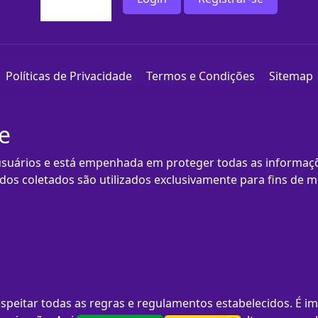
Políticas de Privacidade
Termos e Condições
Sitemap
de
 usuários e está empenhada em proteger todas as informaç
os coletados são utilizados exclusivamente para fins de m
eitar todas as regras e regulamentos estabelecidos. É im