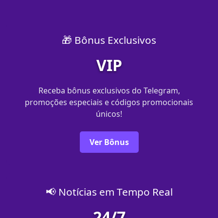
🎁 Bônus Exclusivos
VIP
Receba bônus exclusivos do Telegram,
promoções especiais e códigos promocionais
únicos!
Ver Bônus
📢 Notícias em Tempo Real
24/7