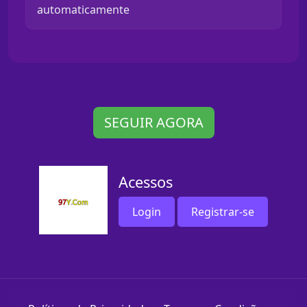
automaticamente
SEGUIR AGORA
Acessos
Login
Registrar-se