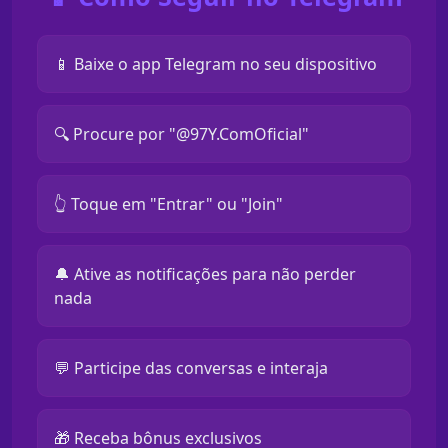
📱 Baixe o app Telegram no seu dispositivo
🔍 Procure por "@97Y.ComOficial"
👆 Toque em "Entrar" ou "Join"
🔔 Ative as notificações para não perder
nada
💬 Participe das conversas e interaja
🎁 Receba bônus exclusivos