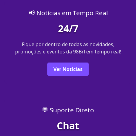
📢 Notícias em Tempo Real
24/7
Fique por dentro de todas as novidades,
promoções e eventos da 98Brl em tempo real!
Ver Notícias
💬 Suporte Direto
Chat