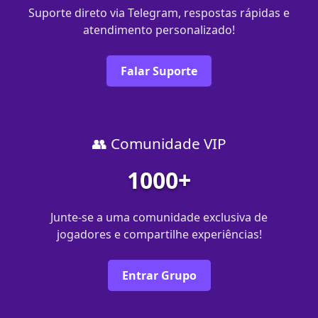
Suporte direto via Telegram, respostas rápidas e
atendimento personalizado!
Falar Suporte
👥 Comunidade VIP
1000+
Junte-se a uma comunidade exclusiva de
jogadores e compartilhe experiências!
Entrar Grupo