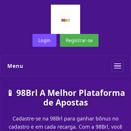
Login
Registrar-se
Menu
📱 98Brl A Melhor Plataforma
de Apostas
Cadastre-se na 98Brl para ganhar bônus no
cadastro e em cada recarga. Com a 98Brl, você