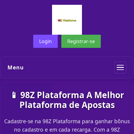
Login
Registrar-se
Menu
📱 98Z Plataforma A Melhor
Plataforma de Apostas
Cadastre-se na 98Z Plataforma para ganhar bônus
no cadastro e em cada recarga. Com a 98Z