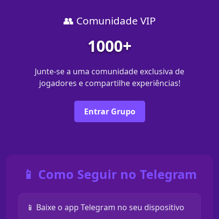
👥 Comunidade VIP
1000+
Junte-se a uma comunidade exclusiva de
jogadores e compartilhe experiências!
Entrar Grupo
📱 Como Seguir no Telegram
📱 Baixe o app Telegram no seu dispositivo