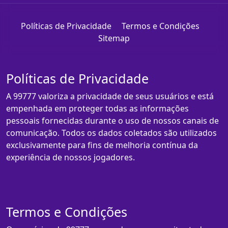
Políticas de Privacidade
Termos e Condições
Sitemap
Políticas de Privacidade
A 99777 valoriza a privacidade de seus usuários e está
empenhada em proteger todas as informações
pessoais fornecidas durante o uso de nossos canais de
comunicação. Todos os dados coletados são utilizados
exclusivamente para fins de melhoria contínua da
experiência de nossos jogadores.
Termos e Condições