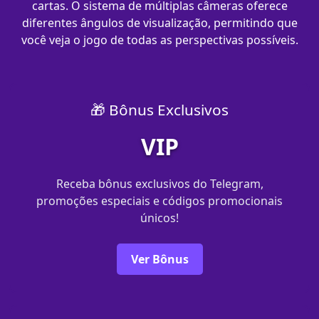
cartas. O sistema de múltiplas câmeras oferece
diferentes ângulos de visualização, permitindo que
você veja o jogo de todas as perspectivas possíveis.
🎁 Bônus Exclusivos
VIP
Receba bônus exclusivos do Telegram,
promoções especiais e códigos promocionais
únicos!
Ver Bônus