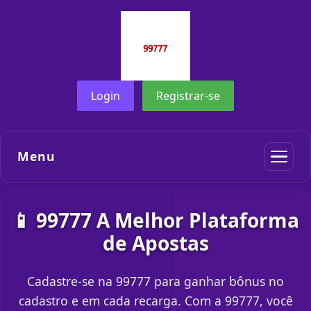
Login
Registrar-se
Menu
📱 99777 A Melhor Plataforma
de Apostas
Cadastre-se na 99777 para ganhar bônus no
cadastro e em cada recarga. Com a 99777, você