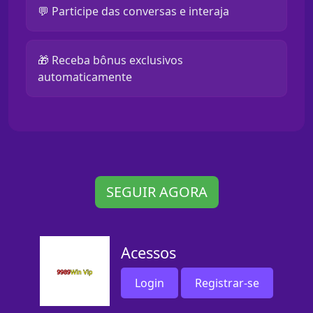
💬 Participe das conversas e interaja
🎁 Receba bônus exclusivos
automaticamente
SEGUIR AGORA
Acessos
Login
Registrar-se