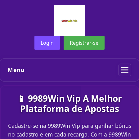
Login
Registrar-se
Menu
📱 9989Win Vip A Melhor
Plataforma de Apostas
Cadastre-se na 9989Win Vip para ganhar bônus
no cadastro e em cada recarga. Com a 9989Win