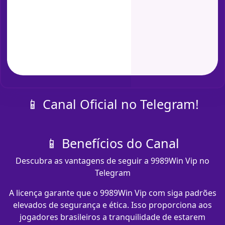
📱 Canal Oficial no Telegram!
📱 Benefícios do Canal
Descubra as vantagens de seguir a 9989Win Vip no
Telegram
A licença garante que o 9989Win Vip com​ siga padrões
elevados de segurança e ética. Isso proporciona aos
jogadores brasileiros a tranquilidade de estarem