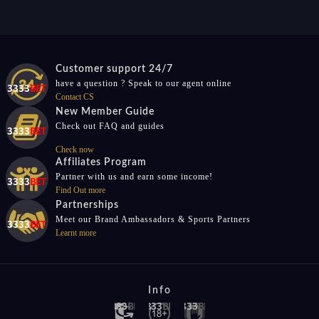
Customer support 24/7
have a question ? Speak to our agent online
Contact CS
New Member Guide
Check out FAQ and guides
Check now
Affiliates Program
Partner with us and earn some income!
Find Out more
Partnerships
Meet our Brand Ambassadors & Sports Partners
Learnt more
Info