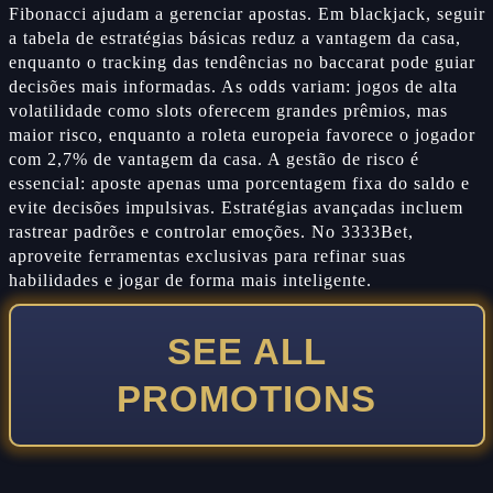
Fibonacci ajudam a gerenciar apostas. Em blackjack, seguir
a tabela de estratégias básicas reduz a vantagem da casa,
enquanto o tracking das tendências no baccarat pode guiar
decisões mais informadas. As odds variam: jogos de alta
volatilidade como slots oferecem grandes prêmios, mas
maior risco, enquanto a roleta europeia favorece o jogador
com 2,7% de vantagem da casa. A gestão de risco é
essencial: aposte apenas uma porcentagem fixa do saldo e
evite decisões impulsivas. Estratégias avançadas incluem
rastrear padrões e controlar emoções. No 3333Bet,
aproveite ferramentas exclusivas para refinar suas
habilidades e jogar de forma mais inteligente.
SEE ALL
PROMOTIONS