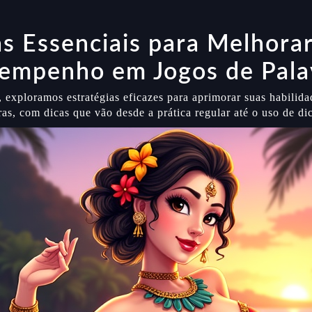
s Essenciais para Melhora
empenho em Jogos de Pala
, exploramos estratégias eficazes para aprimorar suas habilid
ras, com dicas que vão desde a prática regular até o uso de dic