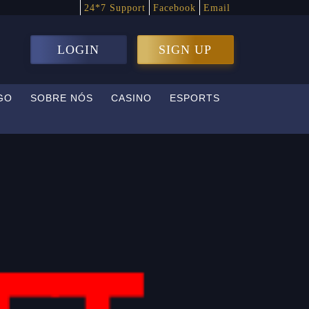
24*7 Support
Facebook
Email
LOGIN
SIGN UP
GO
SOBRE NÓS
CASINO
ESPORTS