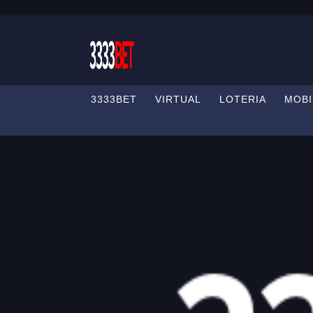
3333BET
VIRTUAL
LOTERIA
MOBI