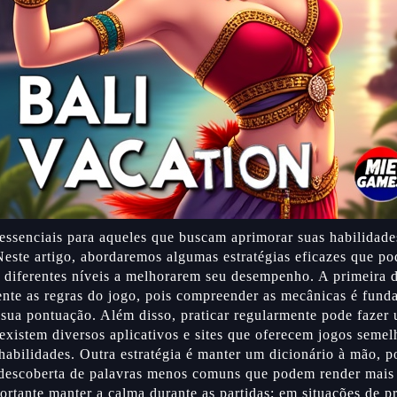
essenciais para aqueles que buscam aprimorar suas habilidad
Neste artigo, abordaremos algumas estratégias eficazes que p
 diferentes níveis a melhorarem seu desempenho. A primeira 
ente as regras do jogo, pois compreender as mecânicas é fund
sua pontuação. Além disso, praticar regularmente pode fazer
 existem diversos aplicativos e sites que oferecem jogos semel
 habilidades. Outra estratégia é manter um dicionário à mão, p
 descoberta de palavras menos comuns que podem render mais
ortante manter a calma durante as partidas; em situações de p