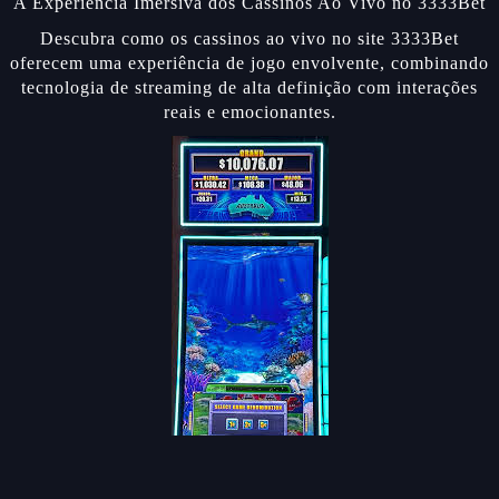
A Experiência Imersiva dos Cassinos Ao Vivo no 3333Bet
Descubra como os cassinos ao vivo no site 3333Bet
oferecem uma experiência de jogo envolvente, combinando
tecnologia de streaming de alta definição com interações
reais e emocionantes.