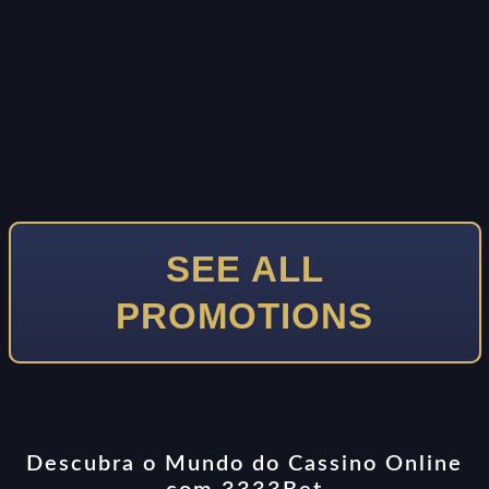
SEE ALL
PROMOTIONS
Descubra o Mundo do Cassino Online