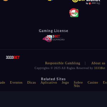
Gaming License
Responsible Gambling
About us
Copyrights © 2025 All Rights Reserved by
3333Bet
Related Sites
ade
Eventos
Dicas
Aplicativo
Jogo
Sobre
Casino
Es
Nós