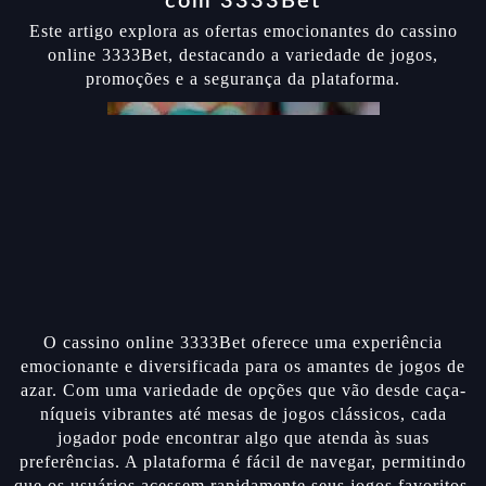
com 3333Bet
Este artigo explora as ofertas emocionantes do cassino
online 3333Bet, destacando a variedade de jogos,
promoções e a segurança da plataforma.
O cassino online 3333Bet oferece uma experiência
emocionante e diversificada para os amantes de jogos de
azar. Com uma variedade de opções que vão desde caça-
níqueis vibrantes até mesas de jogos clássicos, cada
jogador pode encontrar algo que atenda às suas
preferências. A plataforma é fácil de navegar, permitindo
que os usuários acessem rapidamente seus jogos favoritos.